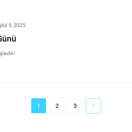
ylül 9, 2025
Günü
ladık!
1
2
3