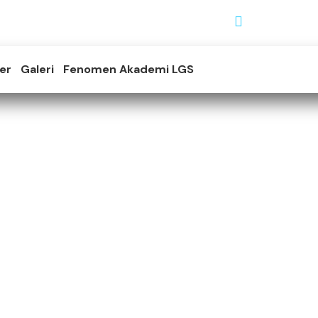
info@i
Mail:
rleyiz.
er
Galeri
Fenomen Akademi LGS
u