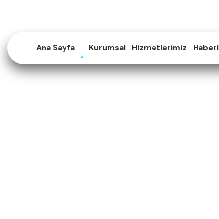
Çekmeköy ve Ataşehir'de Üniversite Sınavına (YKS) Hazırlık için sizle
Ana Sayfa
Kurumsal
Hizmetlerimiz
Haberl
Sınav Başvur